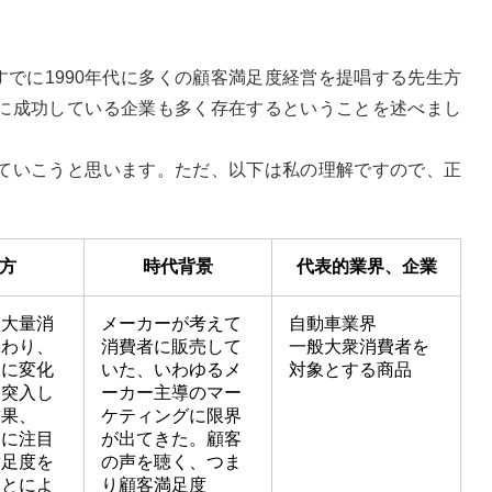
くすでに1990年代に多くの顧客満足度経営を提唱する先生方
に成功している企業も多く存在するということを述べまし
ていこうと思います。ただ、以下は私の理解ですので、正
方
時代背景
代表的業界、企業
、大量消
メーカーが考えて
自動車業界
終わり、
消費者に販売して
一般大衆消費者を
客に変化
いた、いわゆるメ
対象とする商品
に突入し
ーカー主導のマー
結果、
ケティングに限界
客に注目
が出てきた。顧客
満足度を
の声を聴く、つま
ことによ
り顧客満足度