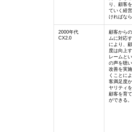
り、顧客
ていく経
ければな
2000年代
顧客から
CX2.0
ムに対応
により、
度は向上
レームと
の声を聴
改善を実
くことに
客満足度
ヤリティ
顧客を育
ができる