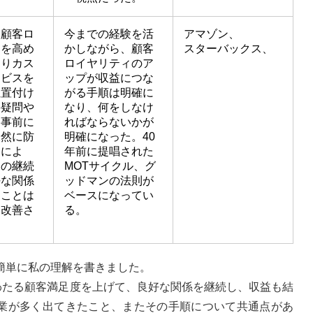
、顧客ロ
今までの経験を活
アマゾン、
ィを高め
かしながら、顧客
スターバックス、
よりカス
ロイヤリティのア
ービスを
ップが収益につな
位置付け
がる手順は明確に
の疑問や
なり、何をしなけ
に事前に
ればならないかが
未然に防
明確になった。40
とによ
年前に提唱された
との継続
MOTサイクル、グ
好な関係
ッドマンの法則が
ることは
ベースになってい
も改善さ
る。
簡単に私の理解を書きました。
にわたる顧客満足度を上げて、良好な関係を継続し、収益も結
業が多く出てきたこと、またその手順について共通点があ