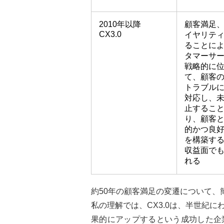
2010年以降
顧客満足
CX3.0
イヤリテ
ることに
タマーサ
戦略的に
て、顧客
トラブル
対応し、
止するこ
り、顧客
的かつ良
を構築す
収益面で
れる
約50年の顧客満足の変遷について、
私の理解では、CX3.0は、半世紀
果的にアップするという成功した企