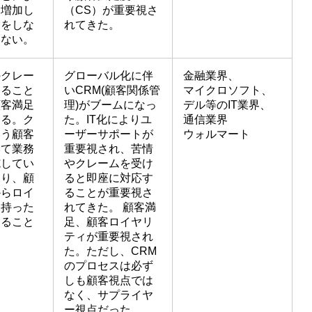
を増加し
（CS）が重要視さ
営をしな
れてきた。
らない。
のクレー
グローバル化に伴
金融業界、
すること
いCRM(顧客関係管
マイクロソフト、
顧客満足
理)がブームになっ
デル等のIT業界、
する。ク
た。IT化によりユ
通信業界
いう顧客
ーザーサポートが
ウォルマート
いて業務
重要視され、苦情
施してい
やクレームを受け
より、顧
ると即座に対応す
からロイ
ることが重要視さ
を持った
れてきた。 顧客満
てること
足、顧客ロイヤリ
。
ティが重要視され
た。ただし、CRM
のプロセスは必ず
しも顧客視点では
なく、サプライヤ
ー視点だった。