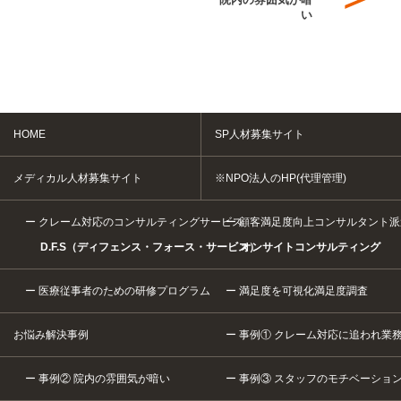
い
HOME
SP人材募集サイト
メディカル人材募集サイト
※NPO法人のHP(代理管理)
クレーム対応のコンサルティングサービス
顧客満足度向上コンサルタント派
D.F.S（ディフェンス・フォース・サービス）
オンサイトコンサルティング
医療従事者のための研修プログラム
満足度を可視化満足度調査
お悩み解決事例
事例① クレーム対応に追われ業
事例② 院内の雰囲気が暗い
事例③ スタッフのモチベーショ