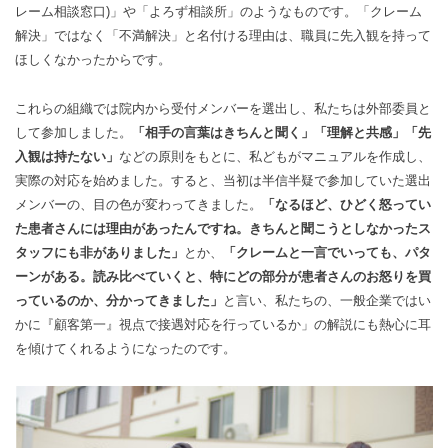
レーム相談窓口)」や「よろず相談所」のようなものです。「クレーム
解決」ではなく「不満解決」と名付ける理由は、職員に先入観を持って
ほしくなかったからです。
これらの組織では院内から受付メンバーを選出し、私たちは外部委員と
して参加しました。
「相手の言葉はきちんと聞く」「理解と共感」「先
入観は持たない」
などの原則をもとに、私どもがマニュアルを作成し、
実際の対応を始めました。すると、当初は半信半疑で参加していた選出
メンバーの、目の色が変わってきました。
「なるほど、ひどく怒ってい
た患者さんには理由があったんですね。きちんと聞こうとしなかったス
タッフにも非がありました」
とか、
「クレームと一言でいっても、パタ
ーンがある。読み比べていくと、特にどの部分が患者さんのお怒りを買
っているのか、分かってきました」
と言い、私たちの、一般企業ではい
かに『顧客第一』視点で接遇対応を行っているか」の解説にも熱心に耳
を傾けてくれるようになったのです。