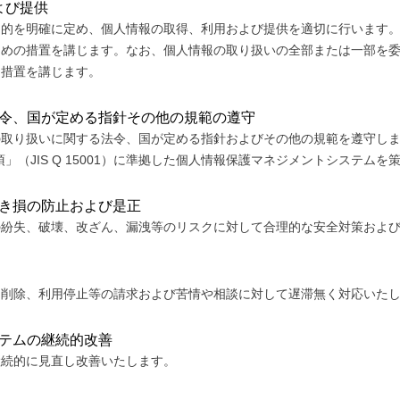
よび提供
目的を明確に定め、個人情報の取得、利用および提供を適切に行います
ための措置を講じます。なお、個人情報の取り扱いの全部または一部を
な措置を講じます。
法令、国が定める指針その他の規範の遵守
の取り扱いに関する法令、国が定める指針およびその他の規範を遵守し
」（JIS Q 15001）に準拠した個人情報保護マネジメントシステム
はき損の防止および是正
の紛失、破壊、改ざん、漏洩等のリスクに対して合理的な安全対策およ
、削除、利用停止等の請求および苦情や相談に対して遅滞無く対応いた
ステムの継続的改善
継続的に見直し改善いたします。