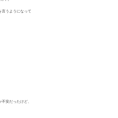
を言うようになって
か不安だったけど、
。