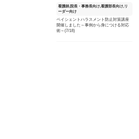
看護師,院長・事務長向け,看護部長向け,リ
ーダー向け
ペイシェントハラスメント防止対策講座
開催しました～事例から身につける対応
術～(7/18)