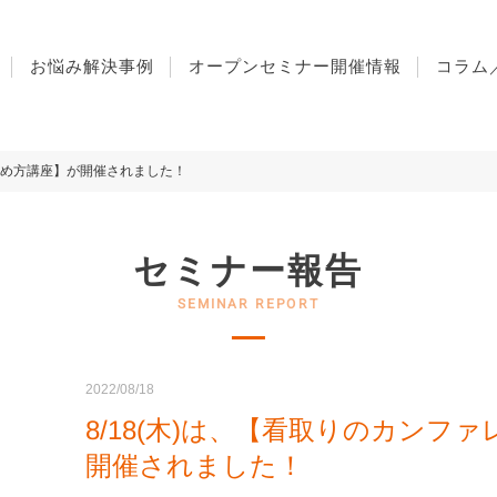
 in
/usr/home/mw2p66qdsw/www/htdocs/wordpress/wp-content/t
お悩み解決事例
オープンセミナー開催情報
コラム
の進め方講座】が開催されました！
セミナー報告
2022/08/18
8/18(木)は、【看取りのカンフ
開催されました！