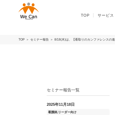
Warning
: foreach() argument must be of type array|object, false given
TOP
サービス
TOP
セミナー報告
8/18(木)は、【看取りのカンファレンス
セミナー報告一覧
2025年11月18日
看護師,リーダー向け