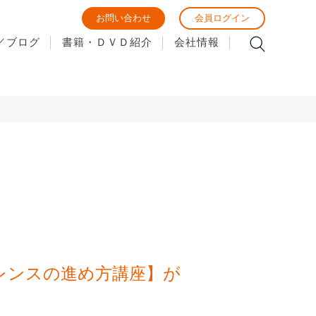
hemes/wcan_themes/single-seminar_report.php
お問い合わせ
会員ログイン
on line
25
／ブログ
書籍・ＤＶＤ紹介
会社情報
ァレンスの進め方講座】が