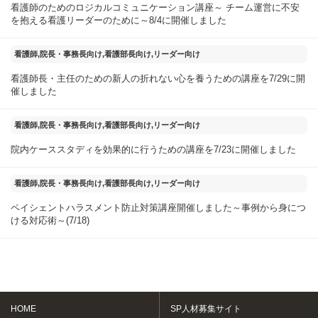
看護師のためのロジカルコミュニケーション講座～ チーム運営に不安
を抱える看護リーダーのために～8/4に開催しました
2025年07月30日
看護師,院長・事務長向け,看護部長向け,リーダー向け
看護師長・主任のための新人の折れない心を養うための講座を7/29に開
催しました
2025年07月25日
看護師,院長・事務長向け,看護部長向け,リーダー向け
院内ケーススタディを効果的に行うための講座を7/23に開催しました
2025年07月20日
看護師,院長・事務長向け,看護部長向け,リーダー向け
ペイシェントハラスメント防止対策講座開催しました～事例から身につ
ける対応術～(7/18)
HOME
SP人材募集サイト