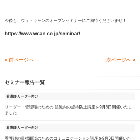
今後も、ウィ・キャンのオープンセミナーにご期待くださいませ！
https://www.wcan.co.jp/seminar/
«
前ページへ
次ページへ
»
セミナー報告一覧
2025年11月18日
看護師,リーダー向け
リーダー・管理職のための 組織内の虐待防止講座を9月8日開催いたし
ました
2025年09月04日
看護師,リーダー向け
看護師の目標面談のためのコミュニケーション講座を9月3日開催いたし