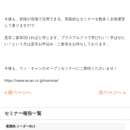
今後も、皆様が現場で活用できる、実践的なセミナーを数多く企画運営
して参りますので、
是非ご参加頂ければと存じます。プラスアルファで学びたい！学ばせた
い！という方は是非お申込み・ご参加をお待ちしております。
今後も、ウィ・キャンのオープンセミナーにご期待くださいませ！
https://www.wcan.co.jp/seminar/
«
前ページへ
次ページへ
»
セミナー報告一覧
2025年11月18日
看護師,リーダー向け