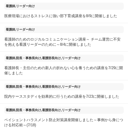
2025年08月10日
看護師,リーダー向け
医療現場におけるストレスに強い部下育成講座を8/9に開催しました
2025年08月05日
看護師,リーダー向け
看護師のためのロジカルコミュニケーション講座～ チーム運営に不安
を抱える看護リーダーのために～8/4に開催しました
2025年07月30日
看護師,院長・事務長向け,看護部長向け,リーダー向け
看護師長・主任のための新人の折れない心を養うための講座を7/29に開
催しました
2025年07月25日
看護師,院長・事務長向け,看護部長向け,リーダー向け
院内ケーススタディを効果的に行うための講座を7/23に開催しました
2025年07月20日
看護師,院長・事務長向け,看護部長向け,リーダー向け
ペイシェントハラスメント防止対策講座開催しました～事例から身につ
ける対応術～(7/18)