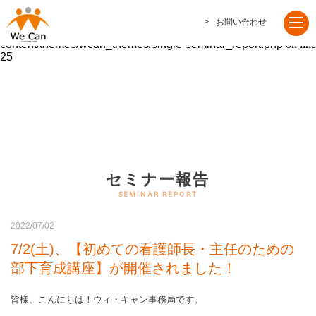
Warning
: foreach() argument must be of type array|object, false given
お問い合わせ
in
/usr/home/mw2p66qdsw/www/htdocs/wordpress/wp-
content/themes/wcan_themes/single-seminar_report.php
on line
25
セミナー報告
2022/07/02
7/2(土)、【初めての看護師長・主任のための
部下育成講座】が開催されました！
皆様、こんにちは！ウィ・キャン事務局です。