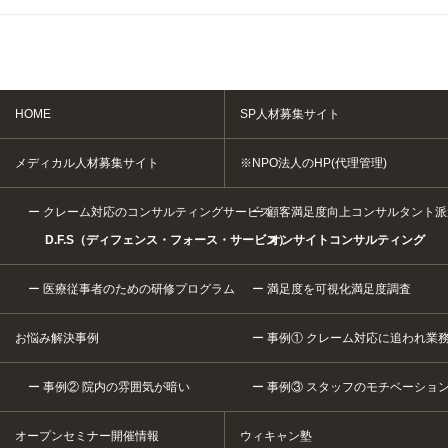
HOME
SP人材募集サイト
メディカル人材募集サイト
※NPO法人のHP(代理管理)
クレーム対応のコンサルティングサービス
顧客満足度向上コンサルタント派
D.F.S（ディフェンス・フォース・サービス）
オンサイトコンサルティング
医療従事者のための研修プログラム
満足度を可視化満足度調査
お悩み解決事例
事例① クレーム対応に追われ業
事例② 院内の雰囲気が暗い
事例③ スタッフのモチベーショ
オープンセミナー開催情報
ウィキャン塾