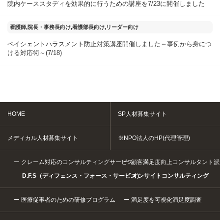
院内ケーススタディを効果的に行うための講座を7/23に開催しました
2025年07月20日
看護師,院長・事務長向け,看護部長向け,リーダー向け
ペイシェントハラスメント防止対策講座開催しました～事例から身につ
ける対応術～(7/18)
HOME
SP人材募集サイト
メディカル人材募集サイト
※NPO法人のHP(代理管理)
クレーム対応のコンサルティングサービス
顧客満足度向上コンサルタント派
D.F.S（ディフェンス・フォース・サービス）
オンサイトコンサルティング
医療従事者のための研修プログラム
満足度を可視化満足度調査