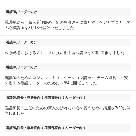
2025年08月14日
看護師,リーダー向け
看護補助者・新人看護師のための患者さんに寄り添うケアとプロとして
の心得講座を8月13日開催いたしました
2025年08月10日
看護師,リーダー向け
医療現場におけるストレスに強い部下育成講座を8/9に開催しました
2025年08月05日
看護師,リーダー向け
看護師のためのロジカルコミュニケーション講座～ チーム運営に不安
を抱える看護リーダーのために～8/4に開催しました
2025年07月30日
看護師,院長・事務長向け,看護部長向け,リーダー向け
看護師長・主任のための新人の折れない心を養うための講座を7/29に開
催しました
2025年07月25日
看護師,院長・事務長向け,看護部長向け,リーダー向け