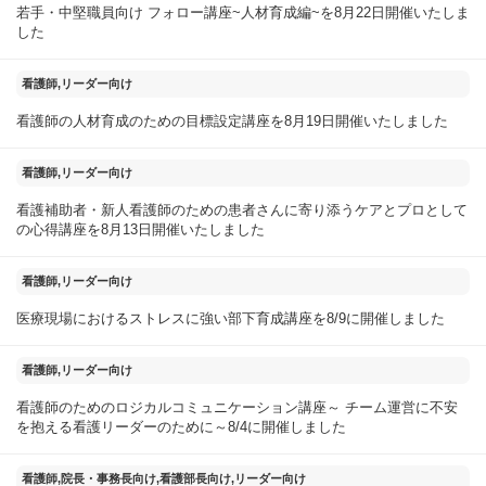
若手・中堅職員向け フォロー講座~人材育成編~を8月22日開催いたしま
した
2025年08月20日
看護師,リーダー向け
看護師の人材育成のための目標設定講座を8月19日開催いたしました
2025年08月14日
看護師,リーダー向け
看護補助者・新人看護師のための患者さんに寄り添うケアとプロとして
の心得講座を8月13日開催いたしました
2025年08月10日
看護師,リーダー向け
医療現場におけるストレスに強い部下育成講座を8/9に開催しました
2025年08月05日
看護師,リーダー向け
看護師のためのロジカルコミュニケーション講座～ チーム運営に不安
を抱える看護リーダーのために～8/4に開催しました
2025年07月30日
看護師,院長・事務長向け,看護部長向け,リーダー向け