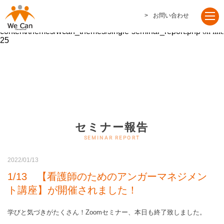
Warning
: foreach() argument must be of type array|object, false given
お問い合わせ
in
/usr/home/mw2p66qdsw/www/htdocs/wordpress/wp-
content/themes/wcan_themes/single-seminar_report.php
on line
25
セミナー報告
2022/01/13
1/13 【看護師のためのアンガーマネジメン
ト講座】が開催されました！
学びと気づきがたくさん！Zoomセミナー、本日も終了致しました。