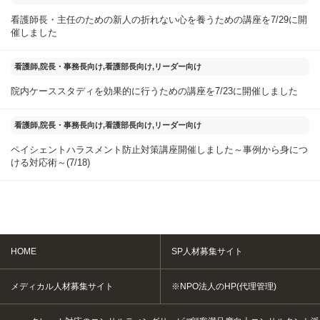
看護師長・主任のための新人の折れない心を養うための講座を7/29に開
催しました
2025年07月25日
看護師,院長・事務長向け,看護部長向け,リーダー向け
院内ケーススタディを効果的に行うための講座を7/23に開催しました
2025年07月20日
看護師,院長・事務長向け,看護部長向け,リーダー向け
ペイシェントハラスメント防止対策講座開催しました～事例から身につ
ける対応術～(7/18)
HOME
SP人材募集サイト
メディカル人材募集サイト
※NPO法人のHP(代理管理)