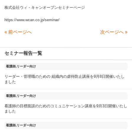
株式会社ウィ・キャンオープンセミナーページ
https://www.wcan.co.jp/seminar/
«
前ページへ
次ページへ
»
セミナー報告一覧
2025年11月18日
看護師,リーダー向け
リーダー・管理職のための 組織内の虐待防止講座を9月8日開催いたし
ました
2025年09月04日
看護師,リーダー向け
看護師の目標面談のためのコミュニケーション講座を9月3日開催いたし
ました
2025年08月23日
看護師,リーダー向け