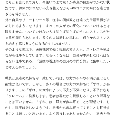
まりとも言われており、今後いつまで続くか終息の目処がつかない状
況です。得体の知れない不安を抱えながらwithコロナの時代を過ごさ
ざるを得ません。
外出自粛やリモートワーク等、従来の価値観とは違った生活習慣が求
められるようになります。すべての人がその変化についていけるとは
限りません。ついていけない人は知らず知らずのうちにストレスがた
まる可能性もあります。多くの人は新しい流れに、何らかのストレス
を絶えず感じるようになるかもしれません。
そのような環境下、医療機関で働く職員の皆さんも、ストレスを抱え
ながら仕事をしています。なるべくならば、自分が本来しなければな
らない仕事である、「治療や看護等の自分の専門分野」に集中したい
と考える事でしょう。
職員と患者の気持ちが一致していれば、双方の不平や不満が生じる可
能性は低いです。しかし、多くの場合は双方の気持ちに「ずれ」があ
ります。この「ずれ」の大小によって不安が不満になり、不平になり
「クレーム」に発展します。患者は客だから我慢しろ！という野暮な
ことは言いません。「ずれ」は、双方が歩み寄ることが理想です。し
かし、現実は厳しいようです。患者から歩み寄ってくることを期待す
ることは難しいと思います。よく言うじゃありませんか。「過去と他