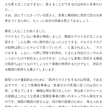
人を変えることはできない。変えることができるのは自分と未来だけ
だ。」
さあ、読んでくださっている皆さん、患者と継続的に笑顔で話せる未
来をつくるために、ちょっと自分の目線を変えてみましょう。
最近こんなことがありました。
マスクをしていない患者が来院しました。職員がマスクをすることを
促すと「こんな暑いのに熱中症になったらどうする。そもそもマスク
の効用は怪しいとテレビで言っていたぞ。」と返されました。「マス
クをする、しない」の押し問答で約30分。たまたま当社のコンサルタ
ントがいたので対応をしたのですが、このような患者に対応する職員
の気持ちはどうなのでしょうか？業務が停滞するだけでなく、対応す
る職員の気持ちも萎えてしまいます。
新型コロナ蔓延防止のために「院内でマスクをするのは常識」である
はずです。そして医療従事者は「患者がその常識に従うのは当たり
前」と考えています。極端な例を挙げましたが、実は多くのクレーム
の原因はこのような患者と医療従事者の想いのギャップから発生する
のです。病院の職員の皆さんは、目の前の患者のために、考えられる