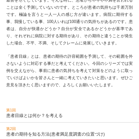
最善を尽くしています。そんな時に、患者から不平や不満を言われる
ことは全く予測していないのです。ところが患者の気持ちは千差万別
です。極論を言うと一人一人の感じ方が違います。病院に期待する
事、我慢している事、100人いれば100通りの気持ちがあるのです。患
者は、自分が快適かどうか？自分が安全であるかどうかが基準であ
り、それぞれに病院に対する期待があり、その期待と違うことが発生
した場合、不平、不満、そしてクレームに発展していきます。
「患者目線」とは、患者の期待の許容範囲を予測して、その範囲を外
さないように対応する事だと考えてください。今回のシリーズでは実
例を交えながら、事前に患者の気持ちを考えて対策をどのように取っ
ていけばよいかを皆さんと一緒に考えていきたいと思います。ぜひご
意見を頂きたく思いますので、よろしくお願いいたします。
第1回
患者目線とは何か？を考える
第2回
患者の期待を知る方法(患者満足度調査の位置づけ)