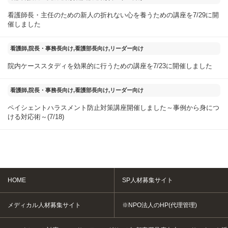
看護師長・主任のための新人の折れない心を養うための講座を7/29に開
催しました
2025年07月25日
看護師,院長・事務長向け,看護部長向け,リーダー向け
院内ケーススタディを効果的に行うための講座を7/23に開催しました
2025年07月20日
看護師,院長・事務長向け,看護部長向け,リーダー向け
ペイシェントハラスメント防止対策講座開催しました～事例から身につ
ける対応術～(7/18)
HOME
SP人材募集サイト
メディカル人材募集サイト
※NPO法人のHP(代理管理)