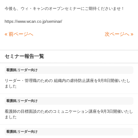
今後も、ウィ・キャンのオープンセミナーにご期待くださいませ！
https://www.wcan.co.jp/seminar/
«
前ページへ
次ページへ
»
セミナー報告一覧
2025年11月18日
看護師,リーダー向け
リーダー・管理職のための 組織内の虐待防止講座を9月8日開催いたし
ました
2025年09月04日
看護師,リーダー向け
看護師の目標面談のためのコミュニケーション講座を9月3日開催いたし
ました
2025年08月23日
看護師,リーダー向け