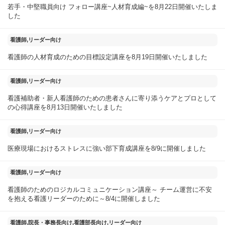
若手・中堅職員向け フォロー講座~人材育成編~を8月22日開催いたしま
した
2025年08月20日
看護師,リーダー向け
看護師の人材育成のための目標設定講座を8月19日開催いたしました
2025年08月14日
看護師,リーダー向け
看護補助者・新人看護師のための患者さんに寄り添うケアとプロとして
の心得講座を8月13日開催いたしました
2025年08月10日
看護師,リーダー向け
医療現場におけるストレスに強い部下育成講座を8/9に開催しました
2025年08月05日
看護師,リーダー向け
看護師のためのロジカルコミュニケーション講座～ チーム運営に不安
を抱える看護リーダーのために～8/4に開催しました
2025年07月30日
看護師,院長・事務長向け,看護部長向け,リーダー向け