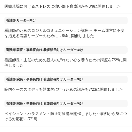
医療現場におけるストレスに強い部下育成講座を8/9に開催しました
2025年08月05日
看護師,リーダー向け
看護師のためのロジカルコミュニケーション講座～ チーム運営に不安
を抱える看護リーダーのために～8/4に開催しました
2025年07月30日
看護師,院長・事務長向け,看護部長向け,リーダー向け
看護師長・主任のための新人の折れない心を養うための講座を7/29に開
催しました
2025年07月25日
看護師,院長・事務長向け,看護部長向け,リーダー向け
院内ケーススタディを効果的に行うための講座を7/23に開催しました
2025年07月20日
看護師,院長・事務長向け,看護部長向け,リーダー向け
ペイシェントハラスメント防止対策講座開催しました～事例から身につ
ける対応術～(7/18)