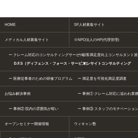
HOME
SP人材募集サイト
メディカル人材募集サイト
※NPO法人のHP(代理管理)
クレーム対応のコンサルティングサービス
顧客満足度向上コンサルタント派
D.F.S（ディフェンス・フォース・サービス）
オンサイトコンサルティング
医療従事者のための研修プログラム
満足度を可視化満足度調査
お悩み解決事例
事例① クレーム対応に追われ業
事例② 院内の雰囲気が暗い
事例③ スタッフのモチベーショ
オープンセミナー開催情報
ウィキャン塾