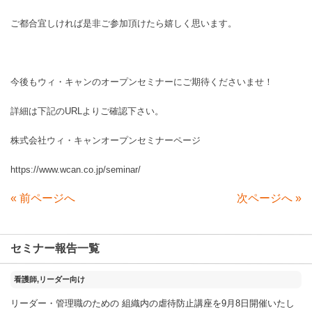
ご都合宜しければ是非ご参加頂けたら嬉しく思います。
今後もウィ・キャンのオープンセミナーにご期待くださいませ！
詳細は下記のURLよりご確認下さい。
株式会社ウィ・キャンオープンセミナーページ
https://www.wcan.co.jp/seminar/
«
前ページへ
次ページへ
»
セミナー報告一覧
2025年11月18日
看護師,リーダー向け
リーダー・管理職のための 組織内の虐待防止講座を9月8日開催いたし