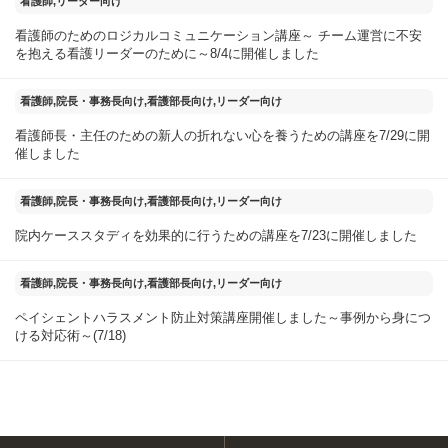
2025年08月05日
看護師,リーダー向け
看護師のためのロジカルコミュニケーション講座～ チーム運営に不安
を抱える看護リーダーのために～8/4に開催しました
2025年07月30日
看護師,院長・事務長向け,看護部長向け,リーダー向け
看護師長・主任のための新人の折れない心を養うための講座を7/29に開
催しました
2025年07月25日
看護師,院長・事務長向け,看護部長向け,リーダー向け
院内ケーススタディを効果的に行うための講座を7/23に開催しました
2025年07月20日
看護師,院長・事務長向け,看護部長向け,リーダー向け
ペイシェントハラスメント防止対策講座開催しました～事例から身につ
ける対応術～(7/18)