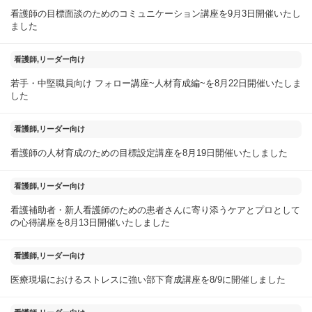
看護師の目標面談のためのコミュニケーション講座を9月3日開催いたし
ました
2025年08月23日
看護師,リーダー向け
若手・中堅職員向け フォロー講座~人材育成編~を8月22日開催いたしま
した
2025年08月20日
看護師,リーダー向け
看護師の人材育成のための目標設定講座を8月19日開催いたしました
2025年08月14日
看護師,リーダー向け
看護補助者・新人看護師のための患者さんに寄り添うケアとプロとして
の心得講座を8月13日開催いたしました
2025年08月10日
看護師,リーダー向け
医療現場におけるストレスに強い部下育成講座を8/9に開催しました