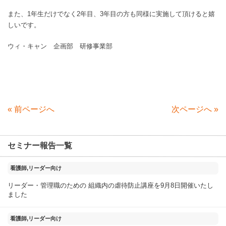
また、1年生だけでなく2年目、3年目の方も同様に実施して頂けると嬉
しいです。
ウィ・キャン 企画部 研修事業部
«
前ページへ
次ページへ
»
セミナー報告一覧
2025年11月18日
看護師,リーダー向け
リーダー・管理職のための 組織内の虐待防止講座を9月8日開催いたし
ました
2025年09月04日
看護師,リーダー向け