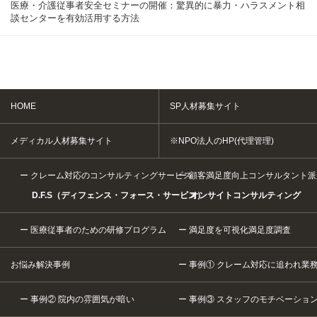
医療・介護従事者安全セミナーの開催：驚異的に暴力・ハラスメント相
談センターを有効活用する方法
HOME
SP人材募集サイト
メディカル人材募集サイト
※NPO法人のHP(代理管理)
クレーム対応のコンサルティングサービス
顧客満足度向上コンサルタント派
D.F.S（ディフェンス・フォース・サービス）
オンサイトコンサルティング
医療従事者のための研修プログラム
満足度を可視化満足度調査
お悩み解決事例
事例① クレーム対応に追われ業
事例② 院内の雰囲気が暗い
事例③ スタッフのモチベーショ