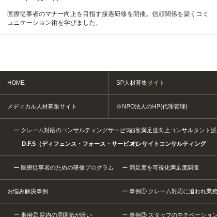
医療従事者のマナー向上を目指す接遇研修を開催。信頼関係を築くコミ
ュニケーション術を学びました。
HOME
SP人材募集サイト
メディカル人材募集サイト
※NPO法人のHP(代理管理)
クレーム対応のコンサルティングサービス
顧客満足度向上コンサルタント派
D.F.S（ディフェンス・フォース・サービス）
オンサイトコンサルティング
医療従事者のための研修プログラム
満足度を可視化満足度調査
お悩み解決事例
事例① クレーム対応に追われ業
事例② 院内の雰囲気が暗い
事例③ スタッフのモチベーショ