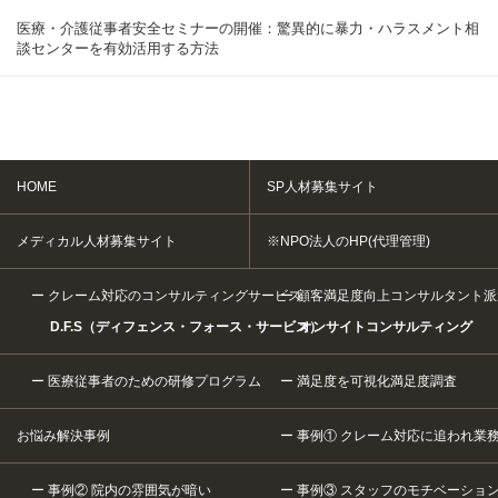
医療・介護従事者安全セミナーの開催：驚異的に暴力・ハラスメント相
談センターを有効活用する方法
HOME
SP人材募集サイト
メディカル人材募集サイト
※NPO法人のHP(代理管理)
クレーム対応のコンサルティングサービス
顧客満足度向上コンサルタント派
D.F.S（ディフェンス・フォース・サービス）
オンサイトコンサルティング
医療従事者のための研修プログラム
満足度を可視化満足度調査
お悩み解決事例
事例① クレーム対応に追われ業
事例② 院内の雰囲気が暗い
事例③ スタッフのモチベーショ