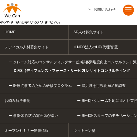
ニュース
TOP
お問い合わせ
お問い合わせ
ニュース
表示する記事がありません。
HOME
SP人材募集サイト
メディカル人材募集サイト
※NPO法人のHP(代理管理)
クレーム対応のコンサルティングサービス
顧客満足度向上コンサルタント派
D.F.S（ディフェンス・フォース・サービス）
オンサイトコンサルティング
医療従事者のための研修プログラム
満足度を可視化満足度調査
お悩み解決事例
事例① クレーム対応に追われ業
事例② 院内の雰囲気が暗い
事例③ スタッフのモチベーショ
オープンセミナー開催情報
ウィキャン塾