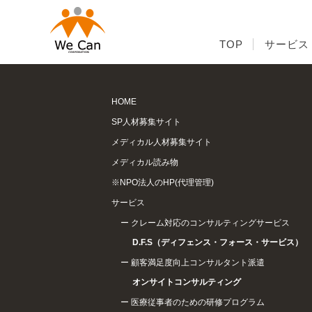
ニュース
TOP
ニュース
TOP
TOP
サービス
サービス
表示する記事がありません。
HOME
SP人材募集サイト
メディカル人材募集サイト
メディカル読み物
※NPO法人のHP(代理管理)
サービス
クレーム対応のコンサルティングサービス
D.F.S（ディフェンス・フォース・サービス）
顧客満足度向上コンサルタント派遣
オンサイトコンサルティング
医療従事者のための研修プログラム