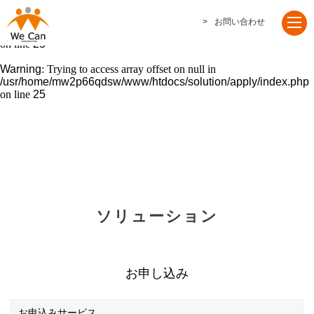
Warning
: Undefined array key "wcan" in
お問い合わせ
/usr/home/mw2p66qdsw/www/htdocs/solution/apply/index.php
on line
25
Warning
: Trying to access array offset on null in
/usr/home/mw2p66qdsw/www/htdocs/solution/apply/index.php
on line
25
ソリューション
お申し込み
お申込みサービス