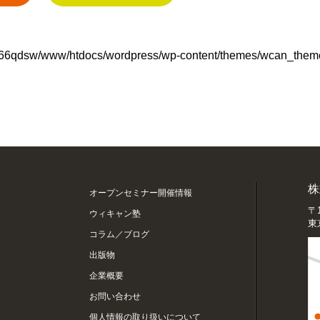
66qdsw/www/htdocs/wordpress/wp-content/themes/wcan_theme
株
オープンセミナー開催情報
〒1
ウィキャン塾
東
コラム／ブログ
出版物
企業概要
お問い合わせ
個人情報の取り扱いについて