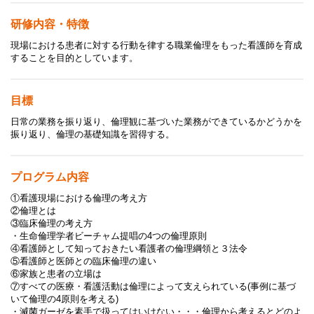
研修内容・特徴
現場における患者に対する行動を律する職業倫理をもった看護師を育成
することを目的としています。
目標
日常の業務を振り返り、倫理観に基づいた業務ができているかどうかを
振り返り、倫理の基礎知識を習得する。
プログラム内容
①看護現場における倫理の考え方
②倫理とは
③臨床倫理の考え方
・生命倫理学者ビーチャム提唱の4つの倫理原則
④看護師として知っておきたい看護者の倫理綱領と３法令
⑤看護師と医師との臨床倫理の違い
⑥家族と患者の立場は
⑦すべての医療・看護活動は倫理によって支えられている(事例に基づ
いて倫理の4原則を考える)
・滅菌ガーゼを素手で扱ってはいけない・・・倫理から考えるとどのよ