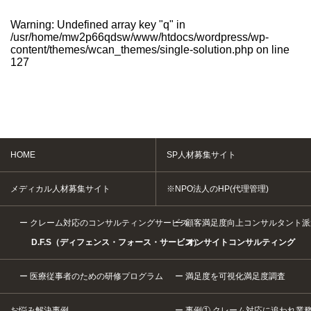
Warning
: Undefined array key "q" in
/usr/home/mw2p66qdsw/www/htdocs/wordpress/wp-
content/themes/wcan_themes/single-solution.php
on line
127
HOME
SP人材募集サイト
メディカル人材募集サイト
※NPO法人のHP(代理管理)
クレーム対応のコンサルティングサービス
顧客満足度向上コンサルタント派
D.F.S（ディフェンス・フォース・サービス）
オンサイトコンサルティング
医療従事者のための研修プログラム
満足度を可視化満足度調査
お悩み解決事例
事例① クレーム対応に追われ業