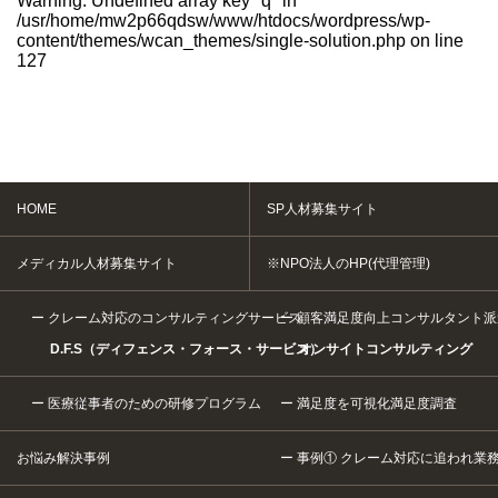
Warning
: Undefined array key "q" in
/usr/home/mw2p66qdsw/www/htdocs/wordpress/wp-
content/themes/wcan_themes/single-solution.php
on line
127
HOME
SP人材募集サイト
メディカル人材募集サイト
※NPO法人のHP(代理管理)
クレーム対応のコンサルティングサービス
顧客満足度向上コンサルタント派
D.F.S（ディフェンス・フォース・サービス）
オンサイトコンサルティング
医療従事者のための研修プログラム
満足度を可視化満足度調査
お悩み解決事例
事例① クレーム対応に追われ業