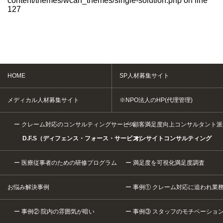
content/themes/wcan_themes/single-solution.php
on line
127
HOME
SP人材募集サイト
メディカル人材募集サイト
※NPO法人のHP(代理管理)
クレーム対応のコンサルティングサービス
顧客満足度向上コンサルタント派
D.F.S（ディフェンス・フォース・サービス）
オンサイトコンサルティング
医療従事者のための研修プログラム
満足度を可視化満足度調査
お悩み解決事例
事例① クレーム対応に追われ業
事例② 院内の雰囲気が暗い
事例③ スタッフのモチベーショ