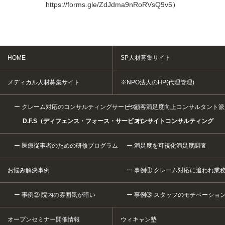
https://forms.gle/ZdJdma9nRoRVsQ9v5
）
HOME
SP人材募集サイト
メディカル人材募集サイト
※NPO法人のHP(代理管理)
クレーム対応のコンサルティングサービス
顧客満足度向上コンサルタント派
D.F.S（ディフェンス・フォース・サービス）
オンサイトコンサルティング
医療従事者のための研修プログラム
満足度を可視化満足度調査
お悩み解決事例
事例① クレーム対応に追われ業
事例② 院内の雰囲気が暗い
事例③ スタッフのモチベーショ
オープンセミナー開催情報
ウィキャン塾