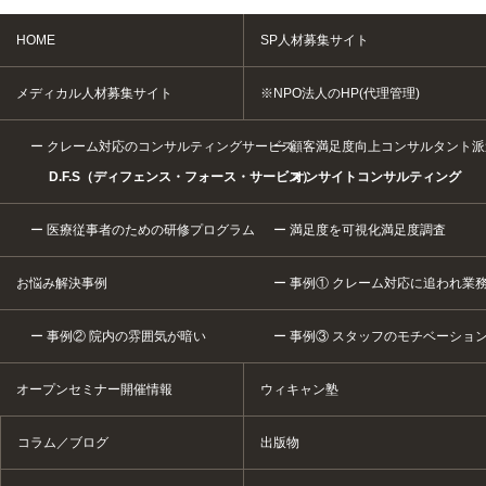
HOME
SP人材募集サイト
メディカル人材募集サイト
※NPO法人のHP(代理管理)
クレーム対応のコンサルティングサービス
顧客満足度向上コンサルタント派
D.F.S（ディフェンス・フォース・サービス）
オンサイトコンサルティング
医療従事者のための研修プログラム
満足度を可視化満足度調査
お悩み解決事例
事例① クレーム対応に追われ業
事例② 院内の雰囲気が暗い
事例③ スタッフのモチベーショ
オープンセミナー開催情報
ウィキャン塾
コラム／ブログ
出版物