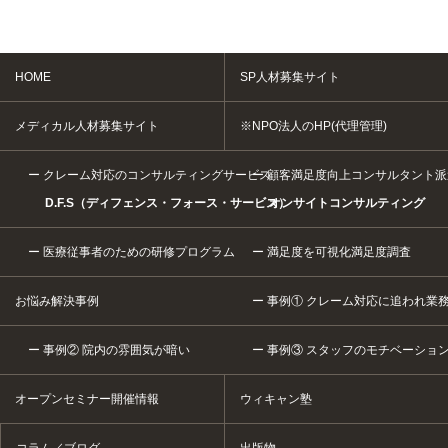
HOME
SP人材募集サイト
メディカル人材募集サイト
※NPO法人のHP(代理管理)
クレーム対応のコンサルティングサービス
顧客満足度向上コンサルタント派
D.F.S（ディフェンス・フォース・サービス）
オンサイトコンサルティング
医療従事者のための研修プログラム
満足度を可視化満足度調査
お悩み解決事例
事例① クレーム対応に追われ業
事例② 院内の雰囲気が暗い
事例③ スタッフのモチベーショ
オープンセミナー開催情報
ウィキャン塾